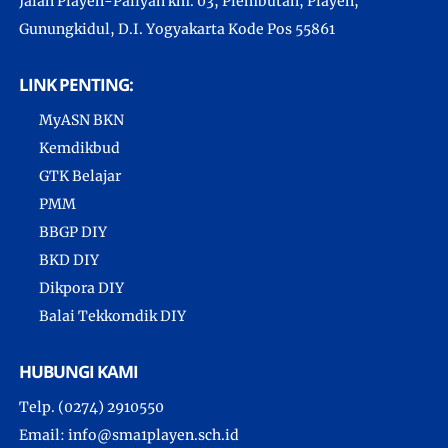
Jalan Playen-Paliyan km. 03, Plembutan, Playen,
Gunungkidul, D.I. Yogyakarta Kode Pos 55861
LINK PENTING:
MyASN BKN
Kemdikbud
GTK Belajar
PMM
BBGP DIY
BKD DIY
Dikpora DIY
Balai Tekkomdik DIY
HUBUNGI KAMI
Telp. (0274) 2910550
Email: info@sma1playen.sch.id