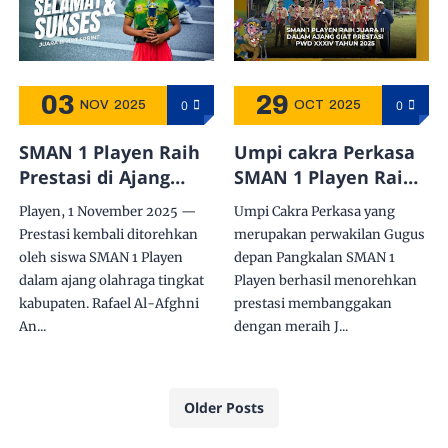
03
29
0
0
NOV
2025
OCT
2025
SMAN 1 Playen Raih
Umpi cakra Perkasa
Prestasi di Ajang
SMAN 1 Playen Raih
Event Hotsprint &
Juara II dalam Ajang
Playen, 1 November 2025 —
Umpi Cakra Perkasa yang
milad Fest #3
Giat prestasi PWD
Prestasi kembali ditorehkan
merupakan perwakilan Gugus
XXXIV Tahun 2025
oleh siswa SMAN 1 Playen
depan Pangkalan SMAN 1
dalam ajang olahraga tingkat
Playen berhasil menorehkan
kabupaten. Rafael Al-Afghni
prestasi membanggakan
An...
dengan meraih J...
Older Posts